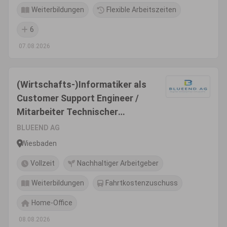
Weiterbildungen
Flexible Arbeitszeiten
6
07.08.2026
(Wirtschafts-)Informatiker als
Customer Support Engineer /
Mitarbeiter Technischer
Kundensupport (m/w/d)
BLUEEND AG
Wiesbaden
Vollzeit
Nachhaltiger Arbeitgeber
Weiterbildungen
Fahrtkostenzuschuss
Home-Office
08.08.2026