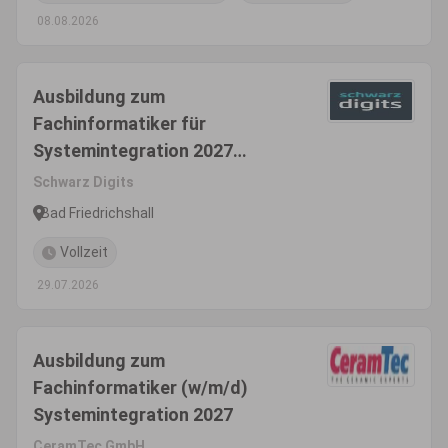
08.08.2026
Ausbildung zum
Fachinformatiker für
Systemintegration 2027
(m/w/d)
Schwarz Digits
Bad Friedrichshall
Vollzeit
29.07.2026
Ausbildung zum
Fachinformatiker (w/m/d)
Systemintegration 2027
CeramTec GmbH