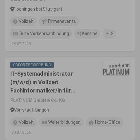
Plochingen bei Stuttgart
Vollzeit
Firmenevents
Gute Verkehrsanbindung
Kantine
2
28.07.2026
SOFORTBEWERBUNG
IT-Systemadministrator
(m/w/d) in Vollzeit
Fachinformatiker/in für
Systemintegration o.ä.
PLATINUM GmbH & Co. KG
Wörrstadt, Bingen
Vollzeit
Weiterbildungen
Home-Office
30.07.2026