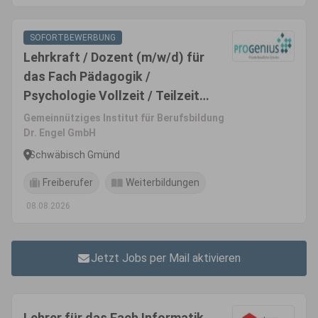
SOFORTBEWERBUNG
Lehrkraft / Dozent (m/w/d) für
das Fach Pädagogik /
Psychologie Vollzeit / Teilzeit /
Honorarbasis
Gemeinnütziges Institut für Berufsbildung
Dr. Engel GmbH
Schwäbisch Gmünd
Freiberufer
Weiterbildungen
08.08.2026
Jetzt Jobs per Mail aktivieren
Lehrer für das Fach Informatik