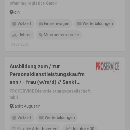
pfenning logistics GmbH
Köln
Vollzeit
Firmenwagen
Weiterbildungen
Jobrad
Mitarbeiterrabatte
04.08.2026
Ausbildung zum / zur
Personaldienstleistungskaufm
ann / - frau (w/m/d) // Sankt
Augustin
PROSERVICE Dienstleistungsgesellschaft
mbH
Sankt Augustin
Vollzeit
Weiterbildungen
Flexible Arbeitszeiten
Urlaub >= 30