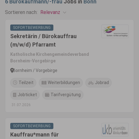
6
Bürokaufmann/-frau
Jobs in
Bonn
Relevanz
Sortieren nach:
SOFORTBEWERBUNG
Sekretärin / Bürokauffrau
(m/w/d) Pfarramt
Katholische Kirchengemeindeverband
Bornheim-Vorgebirge
Bornheim / Vorgebirge
Teilzeit
Weiterbildungen
Jobrad
Jobticket
Tarifvergütung
31.07.2026
SOFORTBEWERBUNG
Kauffrau*mann für