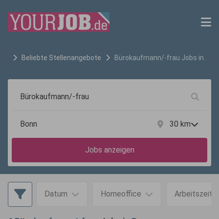
Beliebte Stellenangebote
Bürokaufmann/-frau
Jobs in
Bonn
30
km
Jobs anzeigen
Datum
Homeoffice
Arbeitszeit