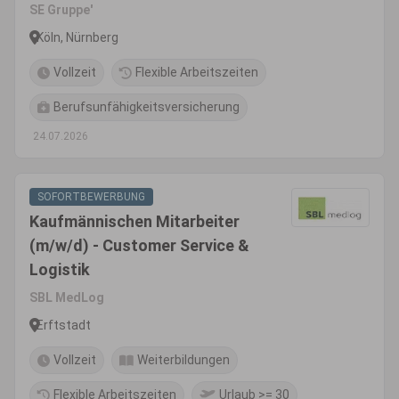
Versicherungsfachmann, o.Ä.)
SE Gruppe'
(m/w/d)
Köln, Nürnberg
Vollzeit
Flexible Arbeitszeiten
Berufsunfähigkeitsversicherung
24.07.2026
SOFORTBEWERBUNG
Kaufmännischen Mitarbeiter
(m/w/d) - Customer Service &
Logistik
SBL MedLog
Erftstadt
Vollzeit
Weiterbildungen
Flexible Arbeitszeiten
Urlaub >= 30