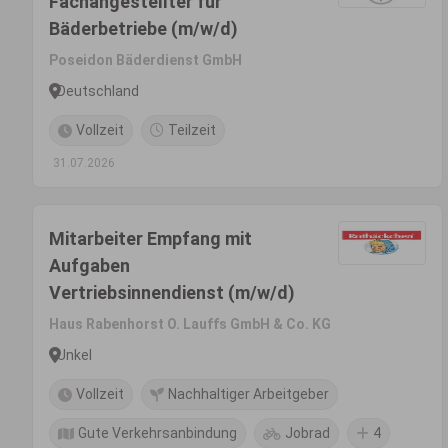
Fachangestellter für
Bäderbetriebe (m/w/d)
Poseidon Bäderdienst GmbH
Deutschland
Vollzeit
Teilzeit
31.07.2026
Mitarbeiter Empfang mit
Aufgaben
Vertriebsinnendienst (m/w/d)
Haus Rabenhorst O. Lauffs GmbH & Co. KG
Unkel
Vollzeit
Nachhaltiger Arbeitgeber
Gute Verkehrsanbindung
Jobrad
4