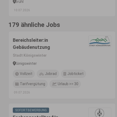
Brühl
10.07.2026
179 ähnliche Jobs
Bereichsleiter:in
Gebäudenutzung
Stadt Königswinter
Königswinter
Vollzeit
Jobrad
Jobticket
Tarifvergütung
Urlaub >= 30
09.07.2026
SOFORTBEWERBUNG