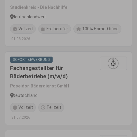
Instituts
Studienkreis - Die Nachhilfe
deutschlandweit
Vollzeit
Freiberufer
100% Home-Office
01.08.2026
SOFORTBEWERBUNG
Fachangestellter für
Bäderbetriebe (m/w/d)
Poseidon Bäderdienst GmbH
Deutschland
Vollzeit
Teilzeit
31.07.2026