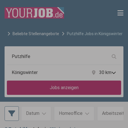
Beliebte Stellenangebote
Putzhilfe
Jobs in
Königswinter
30
km
Jobs anzeigen
Datum
Homeoffice
Arbeitszeit