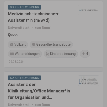
SOFORTBEWERBUNG
Medizinisch-technische*r
Assistent*in (m/w/d)
Universitätsklinikum Bonn'
Bonn
Vollzeit
Gesundheitsangebote
Weiterbildungen
Kinderbetreuung
4
06.08.2026
SOFORTBEWERBUNG
Assistenz der
Klinikleitung/Office Manager*in
für Organisation und
Digitalisierung (m/w/d)
Universitätsklinikum Bonn