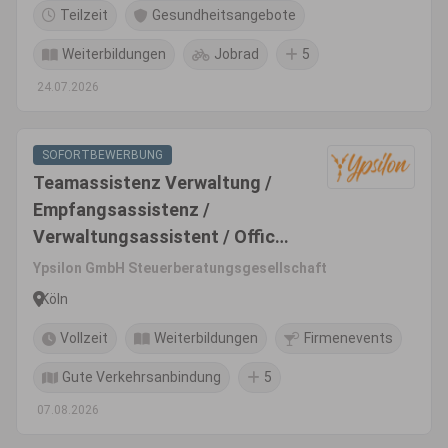
Teilzeit
Gesundheitsangebote
Weiterbildungen
Jobrad
5
24.07.2026
SOFORTBEWERBUNG
Teamassistenz Verwaltung /
Empfangsassistenz /
Verwaltungsassistent / Office-
Manager (m/w/d)
Ypsilon GmbH Steuerberatungsgesellschaft
Köln
Vollzeit
Weiterbildungen
Firmenevents
Gute Verkehrsanbindung
5
07.08.2026