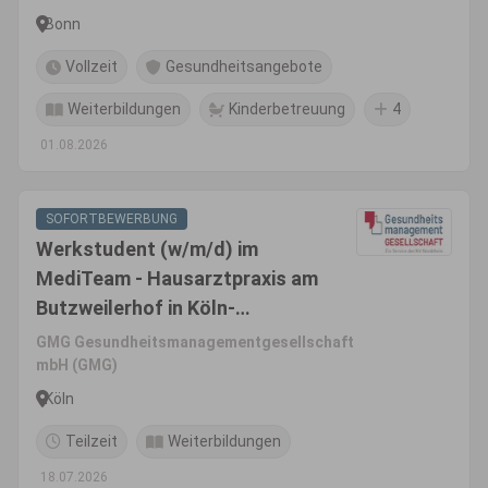
Bonn
Vollzeit
Gesundheitsangebote
Weiterbildungen
Kinderbetreuung
4
01.08.2026
SOFORTBEWERBUNG
Werkstudent (w/m/d) im
MediTeam - Hausarztpraxis am
Butzweilerhof in Köln-
Ossendorf
GMG Gesundheitsmanagementgesellschaft
mbH (GMG)
Köln
Teilzeit
Weiterbildungen
18.07.2026