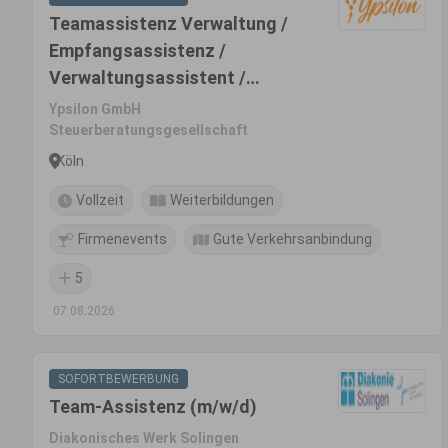
Teamassistenz Verwaltung /
Empfangsassistenz /
Verwaltungsassistent /
Office-Manager (m/w/d)
Ypsilon GmbH
Steuerberatungsgesellschaft
Köln
Vollzeit
Weiterbildungen
Firmenevents
Gute Verkehrsanbindung
5
07.08.2026
SOFORTBEWERBUNG
Team-Assistenz (m/w/d)
Diakonisches Werk Solingen