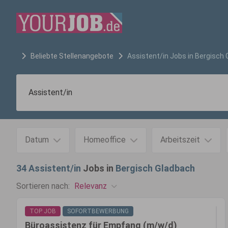
Beliebte Stellenangebote
Assistent/in
Jobs in
Bergisch 
Datum
Homeoffice
Arbeitszeit
34
Assistent/in
Jobs in
Bergisch Gladbach
Relevanz
Sortieren nach:
TOP JOB
SOFORTBEWERBUNG
Büroassistenz für Empfang (m/w/d)