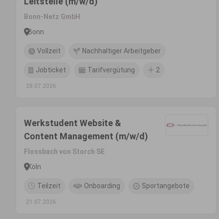
Leitstelle (m/w/d)
Bonn-Netz GmbH
Bonn
Vollzeit
Nachhaltiger Arbeitgeber
Jobticket
Tarifvergütung
2
28.07.2026
Werkstudent Website &
Content Management (m/w/d)
Flossbach von Storch SE
Köln
Teilzeit
Onboarding
Sportangebote
21.07.2026