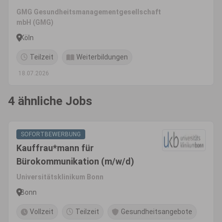
Ossendorf
GMG Gesundheitsmanagementgesellschaft
mbH (GMG)
Köln
Teilzeit
Weiterbildungen
18.07.2026
4 ähnliche Jobs
SOFORTBEWERBUNG
Kauffrau*mann für
Bürokommunikation (m/w/d)
Universitätsklinikum Bonn
Bonn
Vollzeit
Teilzeit
Gesundheitsangebote