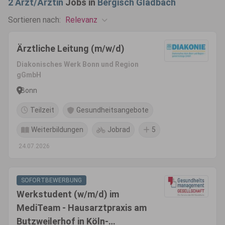
2
Arzt/Ärztin
Jobs in
Bergisch Gladbach
Relevanz
Sortieren nach:
Ärztliche Leitung (m/w/d)
Diakonisches Werk Bonn und Region
gGmbH
Bonn
Teilzeit
Gesundheitsangebote
Weiterbildungen
Jobrad
5
24.07.2026
SOFORTBEWERBUNG
Werkstudent (w/m/d) im
MediTeam - Hausarztpraxis am
Butzweilerhof in Köln-