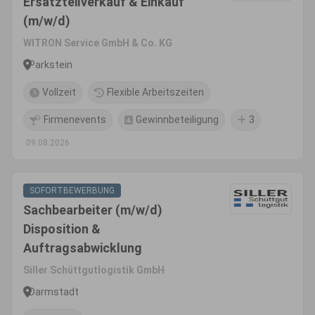
Ersatzteilverkauf & Einkauf
(m/w/d)
WITRON Service GmbH & Co. KG
Parkstein
Vollzeit
Flexible Arbeitszeiten
Firmenevents
Gewinnbeteiligung
3
09.08.2026
SOFORTBEWERBUNG
Sachbearbeiter (m/w/d)
Disposition &
Auftragsabwicklung
Siller Schüttgutlogistik GmbH
Darmstadt