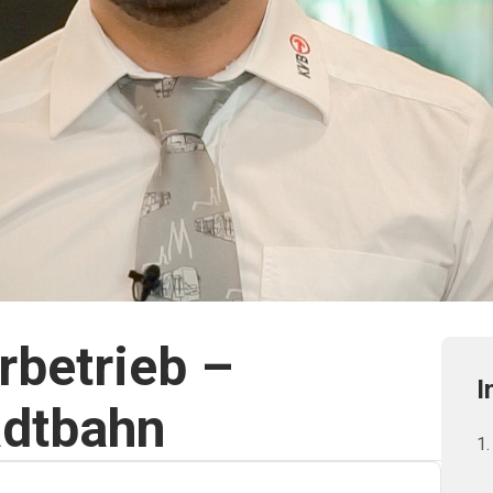
rbetrieb –
I
adtbahn