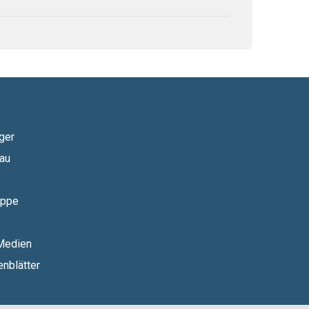
ger
au
uppe
 Medien
nblätter