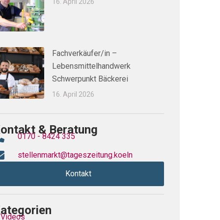
16. April 2026
Fachverkäufer/in –
Lebensmittelhandwerk
Schwerpunkt Bäckerei
16. April 2026
ontakt & Beratung
0170 - 8424 335
stellenmarkt@tageszeitung.koeln
Kontakt
ategorien
Videos