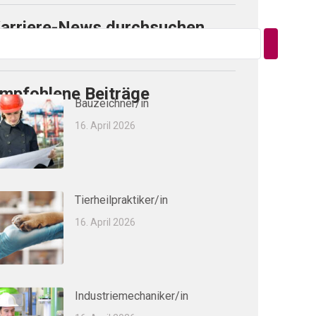
arriere-News durchsuchen
mpfohlene Beiträge
Bauzeichner/in
16. April 2026
Tierheilpraktiker/in
16. April 2026
Industriemechaniker/in