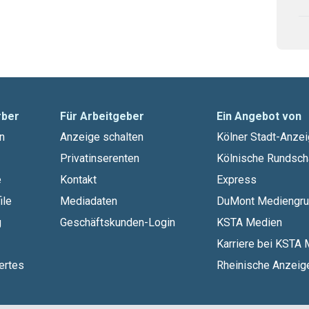
rber
Für Arbeitgeber
Ein Angebot von
n
Anzeige schalten
Kölner Stadt-Anzei
Privatinserenten
Kölnische Rundsch
e
Kontakt
Express
ile
Mediadaten
DuMont Mediengr
g
Geschäftskunden-Login
KSTA Medien
Karriere bei KSTA
ertes
Rheinische Anzeige