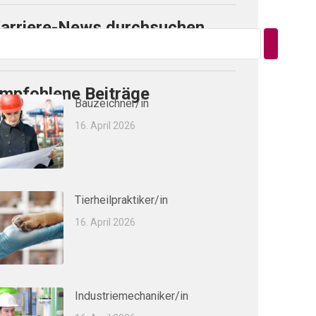
arriere-News durchsuchen
mpfohlene Beiträge
Bauzeichner/in
16. April 2026
Tierheilpraktiker/in
16. April 2026
Industriemechaniker/in