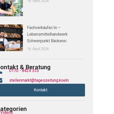
16. April 2026
Fachverkäufer/in –
Lebensmittelhandwerk
Schwerpunkt Bäckerei
16. April 2026
ontakt & Beratung
0170 - 8424 335
stellenmarkt@tageszeitung.koeln
Kontakt
ategorien
Videos