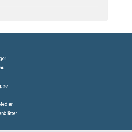
ger
au
uppe
 Medien
nblätter