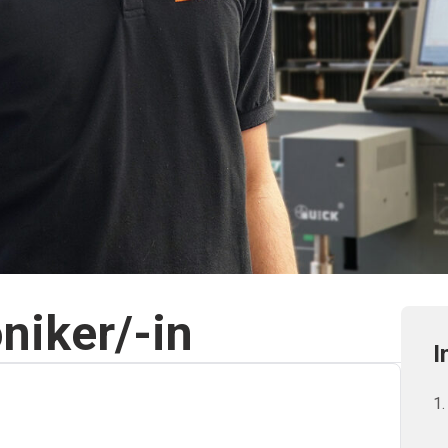
niker/-in
I