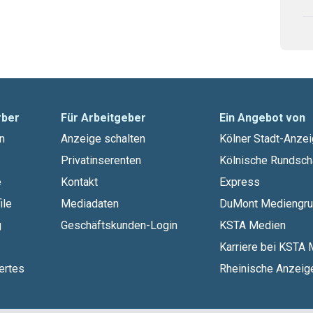
rber
Für Arbeitgeber
Ein Angebot von
n
Anzeige schalten
Kölner Stadt-Anzei
Privatinserenten
Kölnische Rundsch
e
Kontakt
Express
ile
Mediadaten
DuMont Mediengr
g
Geschäftskunden-Login
KSTA Medien
Karriere bei KSTA
ertes
Rheinische Anzeige