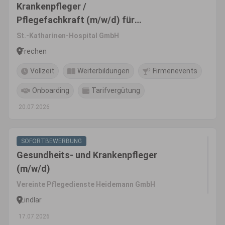
Krankenpfleger /
Pflegefachkraft (m/w/d) für
die Intensivstation
St.-Katharinen-Hospital GmbH
Frechen
Vollzeit
Weiterbildungen
Firmenevents
Onboarding
Tarifvergütung
20.07.2026
SOFORTBEWERBUNG
Gesundheits- und Krankenpfleger
(m/w/d)
Vereinte Pflegedienste Heidemann GmbH
Lindlar
17.07.2026