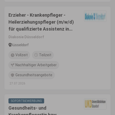
Erzieher - Krankenpfleger -
Heilerziehungspfleger (m/w/d)
für qualifizierte Assistenz in
der Eingliederungshilfe
Diakonie Düsseldorf
Düsseldorf
Vollzeit
Teilzeit
Nachhaltiger Arbeitgeber
Gesundheitsangebote
27.07.2026
SOFORTBEWERBUNG
Gesundheits- und
Krankenpfleger*in bzw.