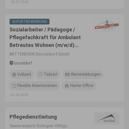
30.07.2026
SOFORTBEWERBUNG
Sozialarbeiter / Pädagoge /
Pflegefachkraft für Ambulant
Betreutes Wohnen (m/w/d)
Vollzeit / Teilzeit
MITTENDRIN Düsseldorf GmbH
Düsseldorf
Vollzeit
Teilzeit
Weiterbildungen
Flexible Arbeitszeiten
Home-Office
01.08.2026
Pflegedienstleitung
Seniorenpark Solingen-Ohligs