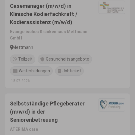
Casemanager (m/w/d) in
Klinische Kodierfachkraft /
Kodierassistenz (m/w/d)
Evangelisches Krankenhaus Mettmann
GmbH
Mettmann
Teilzeit
Gesundheitsangebote
Weiterbildungen
Jobticket
18.07.2026
Selbstständige Pflegeberater
(m/w/d) in der
Seniorenbetreuung
ATERIMA care