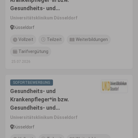
Gesundheits- und
Kinderkrankenpfleger*in bzw.
Universitätsklinikum Düsseldorf
Fachgesundheits- und
Düsseldorf
Krankenpfleger*in für
Vollzeit
Teilzeit
Weiterbildungen
Anästhesie und Intensivpflege
bzw. Fachgesundheits- und
Tarifvergütung
Kinderkrankenpfleger*in für
25.07.2026
Anästhesie und Intensivpflege
SOFORTBEWERBUNG
Gesundheits- und
Krankenpfleger*in bzw.
Gesundheits- und
Kinderkrankenpfleger*in bzw.
Universitätsklinikum Düsseldorf
Fachgesundheits- und
Düsseldorf
Krankenpfleger*in für