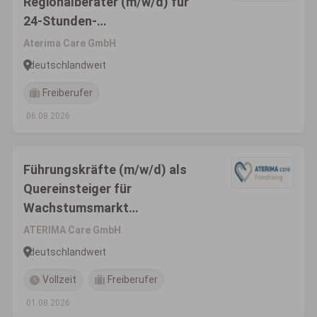
Regionalberater (m/w/d) für
24-Stunden-
Seniorenbetreuungkonzept
Aterima Care GmbH
deutschlandweit
Freiberufer
06.08.2026
Führungskräfte (m/w/d) als
Quereinsteiger für
Wachstumsmarkt
Seniorenbetreuung
ATERIMA Care GmbH
deutschlandweit
Vollzeit
Freiberufer
01.08.2026