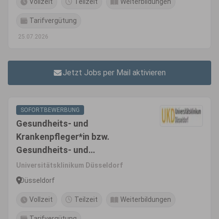
Vollzeit
Teilzeit
Weiterbildungen
Anästhesie und Intensivpflege
bzw. Fachgesundheits- und
Tarifvergütung
Kinderkrankenpfleger*in für
25.07.2026
Anästhesie und Intensivpflege
Jetzt Jobs per Mail aktivieren
SOFORTBEWERBUNG
Gesundheits- und
Krankenpfleger*in bzw.
Gesundheits- und
Kinderkrankenpfleger*in bzw.
Universitätsklinikum Düsseldorf
Fachgesundheits- und
Düsseldorf
Krankenpfleger*in für
Vollzeit
Teilzeit
Weiterbildungen
Anästhesie und Intensivpflege
bzw. Fachgesundheits- und
Tarifvergütung