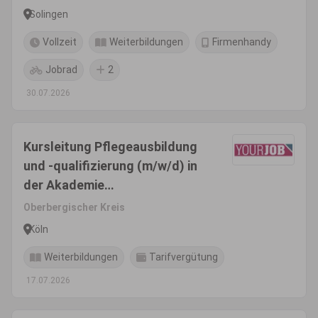
Solingen
Vollzeit
Weiterbildungen
Firmenhandy
Jobrad
2
30.07.2026
Kursleitung Pflegeausbildung
und -qualifizierung (m/w/d) in
der Akademie
Gesundheitswirtschaft und
Oberbergischer Kreis
Senioren
Köln
Weiterbildungen
Tarifvergütung
17.07.2026