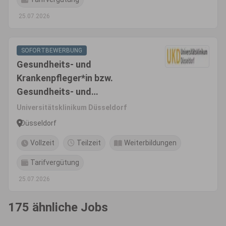
Kinderkrankenpfleger*in für
25.07.2026
Anästhesie und Intensivpflege
SOFORTBEWERBUNG
Gesundheits- und
Krankenpfleger*in bzw.
Gesundheits- und
Kinderkrankenpfleger*inbzw.
Universitätsklinikum Düsseldorf
Fachgesundheits- und
Düsseldorf
Krankenpfleger*in für
Vollzeit
Teilzeit
Weiterbildungen
Onkologie bzw.
Fachgesundheits- und
Tarifvergütung
Kinderkrankenpfleger*in für
25.07.2026
Onkologie bzw.
Pflegefachperson (m/w/d)
175 ähnliche Jobs
Vollzeit/Teilzeit