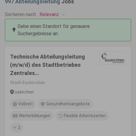
997
Abteilungsleitung
Jobs
Relevanz
Sortieren nach:
Gebe einen Standort für genauere
Suchergebnisse an.
Technische Abteilungsleitung
(m/w/d) des Stadtbetriebes
Zentrales
Immobilienmanagement
Stadt Euskirchen
(zugleich stellvertretende
Euskirchen
Betriebsleitung)
Vollzeit
Gesundheitsangebote
Weiterbildungen
Flexible Arbeitszeiten
2