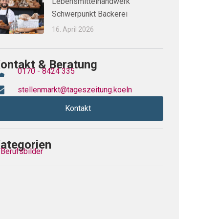
Lebensmittelhandwerk
Schwerpunkt Bäckerei
16. April 2026
ontakt & Beratung
0170 - 8424 335
stellenmarkt@tageszeitung.koeln
Kontakt
ategorien
Berufsbilder