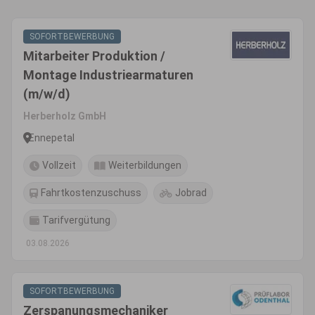
SOFORTBEWERBUNG
Mitarbeiter Produktion /
Montage Industriearmaturen
(m/w/d)
Herberholz GmbH
Ennepetal
Vollzeit
Weiterbildungen
Fahrtkostenzuschuss
Jobrad
Tarifvergütung
03.08.2026
SOFORTBEWERBUNG
Zerspanungsmechaniker