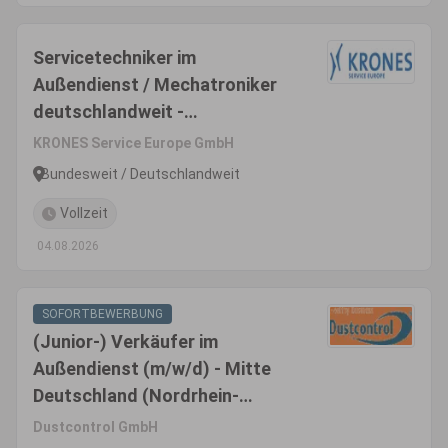
Servicetechniker im
Außendienst / Mechatroniker
deutschlandweit -
Inbetriebnahme & Montage
KRONES Service Europe GmbH
(m/w/d)
Bundesweit / Deutschlandweit
Vollzeit
04.08.2026
SOFORTBEWERBUNG
(Junior-) Verkäufer im
Außendienst (m/w/d) - Mitte
Deutschland (Nordrhein-
Westfalen, Nord-Hessen,
Dustcontrol GmbH