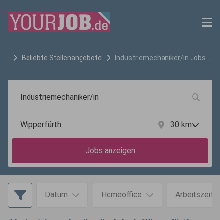
Beliebte Stellenangebote
Industriemechaniker/in
Jobs
in
Wipperfürth
30
km
Jobs anzeigen
Datum
Homeoffice
Arbeitszeit