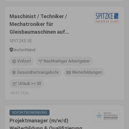
Maschinist / Techniker /
Mechatroniker für
Gleisbaumaschinen auf
Montage bundesweit (m/w/d)
SPITZKE SE
Deutschland
Vollzeit
Nachhaltiger Arbeitgeber
Gesundheitsangebote
Weiterbildungen
Urlaub >= 30
08.07.2026
SOFORTBEWERBUNG
Projektmanager (m/w/d)
Weiterbildung & Qualifizierung