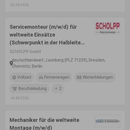
03.08.2026
Servicemonteur (m/w/d) für
weltweite Einsätze
(Schwerpunkt in der Halbleiter-
und Chipindustrie)
SCHOLPP GmbH
deutschlandweit , Leonberg (PLZ 71229), Dresden,
Chemnitz, Berlin
Vollzeit
Firmenwagen
Weiterbildungen
Berufskleidung
2
06.08.2026
Mechaniker für die weltweite
Montage (m/w/d)