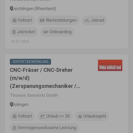
Leichlingen (Rheinland)
Vollzeit
Weiterbildungen
Jobrad
Jobticket
Onboarding
30.07.2026
SOFORTBEWERBUNG
CNC-Fräser / CNC-Dreher
(m/w/d)
(Zerspanungsmechaniker /
Industriemechaniker (m/w/d) o.
Thomas Samulski GmbH
ä.)
Solingen
Vollzeit
Urlaub >= 30
Urlaubsgeld
Vermögenswirksame Leistung