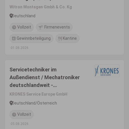
Witron Montagen Gmbh & Co. Kg
Deutschland
Vollzeit
Firmenevents
Gewinnbeteiligung
Kantine
01.08.2026
Servicetechniker im
Außendienst / Mechatroniker
deutschlandweit -
Inbetriebnahme & Montage
KRONES Service Europe GmbH
(m/w/d) - Einsatzgebiet
Deutschland/Österreich
Deutschland/Österreich
Vollzeit
05.08.2026