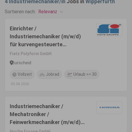
4
Industriemechaniker/in
Jobs in
Wipperfürth
Relevanz
Sortieren nach:
Einrichter /
Industriemechaniker (m/w/d)
für kurvengesteuerte
Drehautomaten
Fietz Polyform GmbH
Burscheid
Vollzeit
Jobrad
Urlaub >= 30
05.08.2026
Industriemechaniker /
Mechatroniker /
Feinwerkmechaniker (m/w/d)
für die Gerätemontage
Horiba Europe GmbH