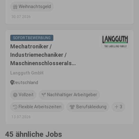
Weihnachtsgeld
30.07.2026
SOFORTBEWERBUNG
Mechatroniker /
Industriemechaniker /
Maschinenschlosserals
Servicetechniker im weltweiten
Langguth GmbH
Außendienst (m/w/d)
Deutschland
Vollzeit
Nachhaltiger Arbeitgeber
Flexible Arbeitszeiten
Berufskleidung
3
13.07.2026
45 ähnliche Jobs