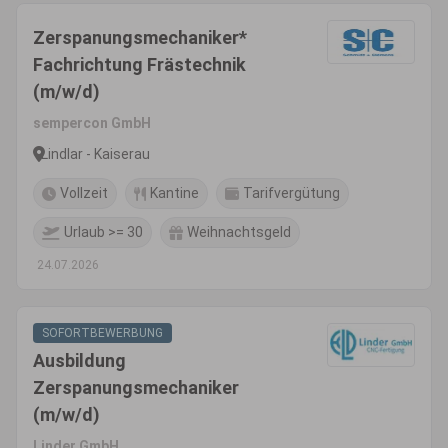
Zerspanungsmechaniker*
Fachrichtung Frästechnik
(m/w/d)
sempercon GmbH
Lindlar - Kaiserau
Vollzeit
Kantine
Tarifvergütung
Urlaub >= 30
Weihnachtsgeld
24.07.2026
SOFORTBEWERBUNG
Ausbildung
Zerspanungsmechaniker
(m/w/d)
Linder GmbH