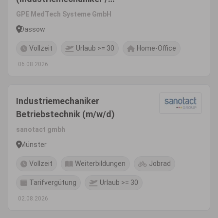
Werkzeugmechaniker /
GPE MedTech Systeme GmbH
Konstruktionsmechaniker o.Ä.)
Dassow
(m/w/d)
Vollzeit
Urlaub >= 30
Home-Office
06.08.2026
Industriemechaniker
Betriebstechnik (m/w/d)
sanotact gmbh
Münster
Vollzeit
Weiterbildungen
Jobrad
Tarifvergütung
Urlaub >= 30
02.08.2026