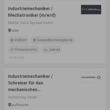
Industriemechaniker /
Mechatroniker (m/w/d)
Mehler Vario System GmbH
Fulda
Vollzeit
Gesundheitsangebote
Firmenevents
Jobrad
07.08.2026
Industriemechaniker /
Schreiner für den
mechanischen
Produktionsbereich (m/w/d)
Schleifring GmbH
Kaufbeuren