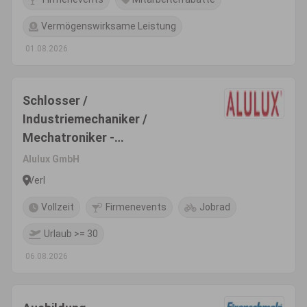
Vermögenswirksame Leistung
01.08.2026
Schlosser /
Industriemechaniker /
Mechatroniker -
Instandhaltung Maschinen &
Alulux GmbH
Anlagen (m/w/d)
Verl
Vollzeit
Firmenevents
Jobrad
Urlaub >= 30
06.08.2026