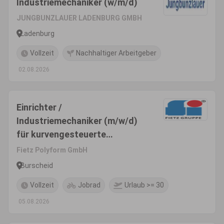
Industriemechaniker (w/m/d)
JUNGBUNZLAUER LADENBURG GMBH
Ladenburg
Vollzeit
Nachhaltiger Arbeitgeber
02.08.2026
Einrichter /
Industriemechaniker (m/w/d)
für kurvengesteuerte
Drehautomaten
Fietz Polyform GmbH
Burscheid
Vollzeit
Jobrad
Urlaub >= 30
05.08.2026