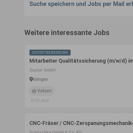
Suche speichern und Jobs per Mail er
Weitere interessante Jobs
SOFORTBEWERBUNG
Mitarbeiter Qualitätssicherung (m/w/d)
Sauter GmbH
Aldingen
Vollzeit
23.07.2026
CNC-Fräser / CNC-Zerspanungsmechanike
Schüschke GmbH & Co. KG