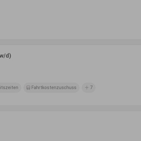
/w/d)
eitszeiten
Fahrtkostenzuschuss
7