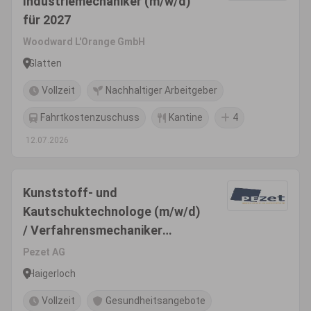
Industriemechaniker (m/w/d)
für 2027
Woodward L'Orange GmbH
Glatten
Vollzeit
Nachhaltiger Arbeitgeber
Fahrtkostenzuschuss
Kantine
4
12.07.2026
Kunststoff- und
Kautschuktechnologe (m/w/d)
/ Verfahrensmechaniker
(m/w/d) in der Nachtschicht
Pezet AG
Haigerloch
Vollzeit
Gesundheitsangebote