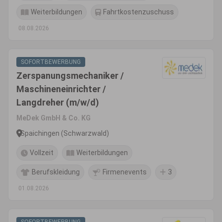
Weiterbildungen
Fahrtkostenzuschuss
08.08.2026
SOFORTBEWERBUNG
Zerspanungsmechaniker /
Maschineneinrichter /
Langdreher (m/w/d)
MeDek GmbH & Co. KG
Spaichingen (Schwarzwald)
Vollzeit
Weiterbildungen
Berufskleidung
Firmenevents
3
01.08.2026