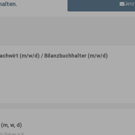
halten.
Jetz
achwirt (m/w/d) / Bilanzbuchhalter (m/w/d)
 (m, w, d)
/ Düren e.V.