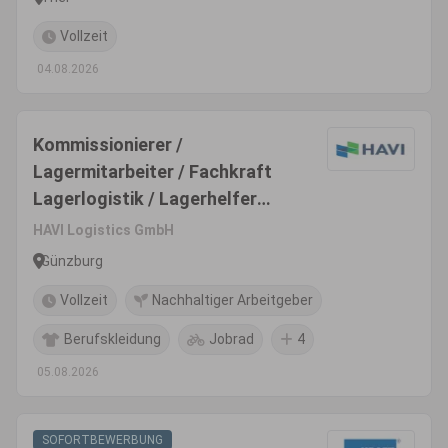
Vollzeit
04.08.2026
Kommissionierer /
Lagermitarbeiter / Fachkraft
Lagerlogistik / Lagerhelfer
(m/w/d) Lager & Logistik |
HAVI Logistics GmbH
Günzburg | Unbefristet
Günzburg
Vollzeit
Nachhaltiger Arbeitgeber
Berufskleidung
Jobrad
4
05.08.2026
SOFORTBEWERBUNG