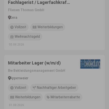
Fachlagerist / Lagerfachkraft /
Fachkraft für Lagerlogistik
Fliesen Thomas GmbH
(m/w/d)
Gera
Vollzeit
Weiterbildungen
Weihnachtsgeld
05.08.2026
Mitarbeiter Lager (w/m/d)
Bw Bekleidungsmanagement GmbH
Appenweier
Vollzeit
Nachhaltiger Arbeitgeber
Weiterbildungen
Mitarbeiterrabatte
01.08.2026