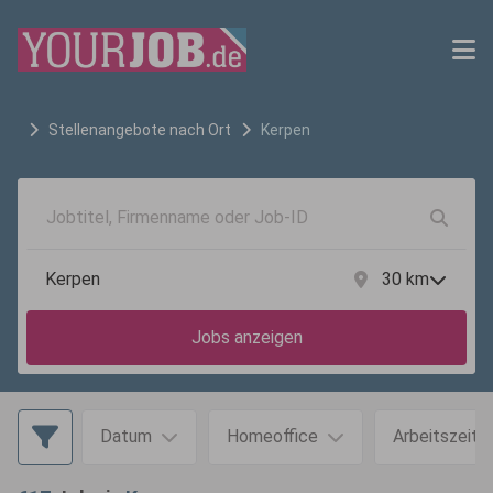
Stellenangebote nach Ort
Kerpen
30
km
Jobs anzeigen
Datum
Homeoffice
Arbeitszeit