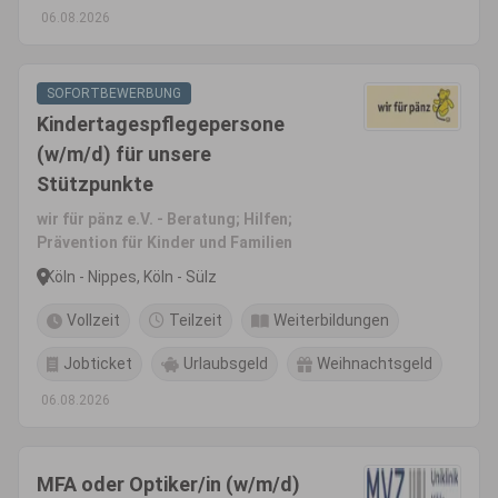
06.08.2026
SOFORTBEWERBUNG
Kindertagespflegepersone
(w/m/d) für unsere
Stützpunkte
wir für pänz e.V. - Beratung; Hilfen;
Prävention für Kinder und Familien
Köln - Nippes, Köln - Sülz
Vollzeit
Teilzeit
Weiterbildungen
Jobticket
Urlaubsgeld
Weihnachtsgeld
06.08.2026
MFA oder Optiker/in (w/m/d)