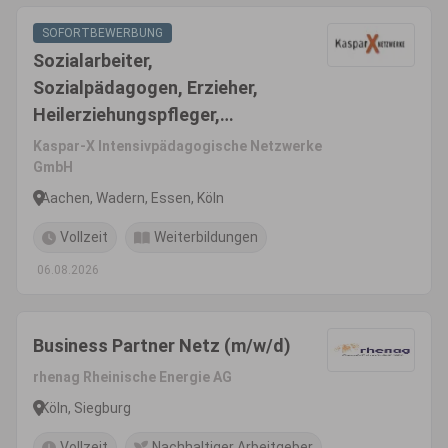
SOFORTBEWERBUNG
Sozialarbeiter,
Sozialpädagogen, Erzieher,
Heilerziehungspfleger,
pädagogische Fachkräfte
Kaspar-X Intensivpädagogische Netzwerke
(m/w/d)
GmbH
Aachen, Wadern, Essen, Köln
Vollzeit
Weiterbildungen
06.08.2026
Business Partner Netz (m/w/d)
rhenag Rheinische Energie AG
Köln, Siegburg
Vollzeit
Nachhaltiger Arbeitgeber