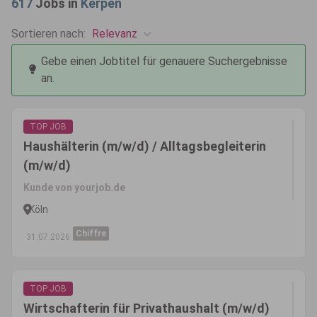
617
Jobs in
Kerpen
Relevanz
Sortieren nach:
Gebe einen Jobtitel für genauere Suchergebnisse
an.
TOP JOB
Haushälterin (m/w/d) / Alltagsbegleiterin
(m/w/d)
Kunde von yourjob.de
Köln
Chiffre
31.07.2026
TOP JOB
Wirtschafterin für Privathaushalt (m/w/d)