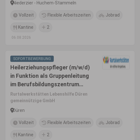
Niederzier - Huchem-Stammeln
Vollzeit
Flexible Arbeitszeiten
Jobrad
Kantine
2
06.08.2026
SOFORTBEWERBUNG
Heilerziehungspfleger (m/w/d)
in Funktion als Gruppenleitung
im Berufsbildungszentrum
(BS7) für das
Rurtalwerkstätten Lebenshilfe Düren
Eingangsverfahren
gemeinnützige GmbH
Düren
Vollzeit
Flexible Arbeitszeiten
Jobrad
Kantine
2