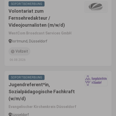
SOFORTBEWERBUNG
Volontariat zum
Fernsehredakteur /
Videojournalisten (m/w/d)
WestCom Broadcast Services GmbH
Dortmund, Düsseldorf
Vollzeit
06.08.2026
SOFORTBEWERBUNG
Jugendreferent*in,
Sozialpädagogische Fachkraft
(w/m/d)
Evangelischer Kirchenkreis Düsseldorf
Düsseldorf