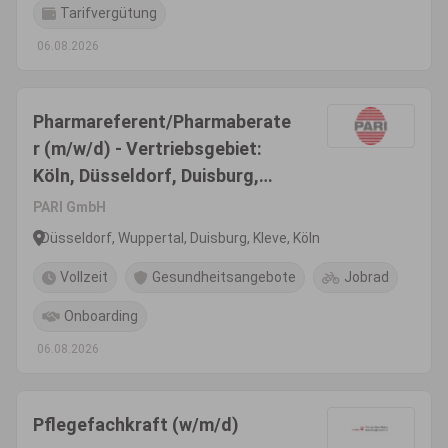
Tarifvergütung
06.08.2026
Pharmareferent/Pharmaberate
r (m/w/d) - Vertriebsgebiet:
Köln, Düsseldorf, Duisburg,
Kleve, Wuppertal, Heinsberg
PARI GmbH
Düsseldorf, Wuppertal, Duisburg, Kleve, Köln
Vollzeit
Gesundheitsangebote
Jobrad
Onboarding
06.08.2026
Pflegefachkraft (w/m/d)