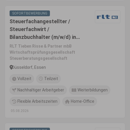
SOFORTBEWERBUNG
Steuerfachangestellter /
Steuerfachwirt /
Bilanzbuchhalter (m/w/d) in
Vollzeit oder Teilzeit
RLT Tieben Risse & Partner mbB
Wirtschaftsprüfungsgesellschaft
Steuerberatungsgesellschaft
Düsseldorf, Essen
Vollzeit
Teilzeit
Nachhaltiger Arbeitgeber
Weiterbildungen
Flexible Arbeitszeiten
Home-Office
05.08.2026