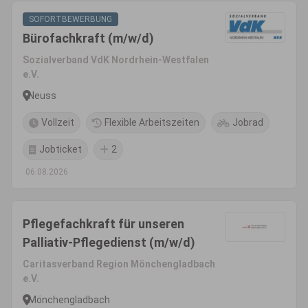
SOFORTBEWERBUNG
Bürofachkraft (m/w/d)
Sozialverband VdK Nordrhein-Westfalen
e.V.
Neuss
Vollzeit
Flexible Arbeitszeiten
Jobrad
Jobticket
2
06.08.2026
Pflegefachkraft für unseren
Palliativ-Pflegedienst (m/w/d)
Caritasverband Region Mönchengladbach
e.V.
Mönchengladbach