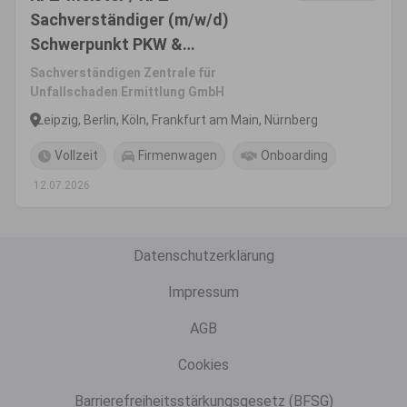
Sachverständiger (m/w/d)
Schwerpunkt PKW &
Nutzfahrzeuge
Sachverständigen Zentrale für
Unfallschaden Ermittlung GmbH
Leipzig, Berlin, Köln, Frankfurt am Main, Nürnberg
Vollzeit
Firmenwagen
Onboarding
12.07.2026
Datenschutzerklärung
Impressum
AGB
Cookies
Barrierefreiheitsstärkungsgesetz (BFSG)