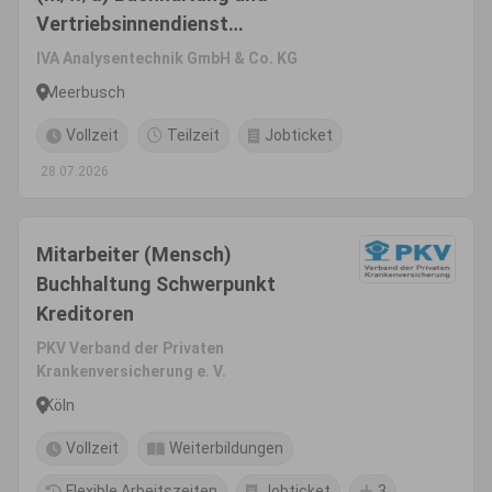
Vertriebsinnendienst
(Kombistelle)
IVA Analysentechnik GmbH & Co. KG
Meerbusch
Vollzeit
Teilzeit
Jobticket
28.07.2026
Mitarbeiter (Mensch)
Buchhaltung Schwerpunkt
Kreditoren
PKV Verband der Privaten
Krankenversicherung e. V.
Köln
Vollzeit
Weiterbildungen
Flexible Arbeitszeiten
Jobticket
3