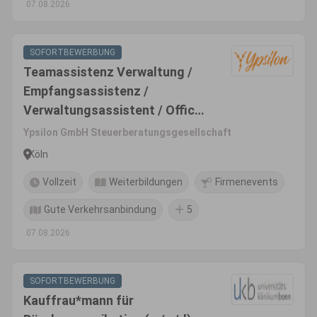
07.08.2026
SOFORTBEWERBUNG
Teamassistenz Verwaltung /
Empfangsassistenz /
Verwaltungsassistent / Office-
Manager (m/w/d)
Ypsilon GmbH Steuerberatungsgesellschaft
Köln
Vollzeit
Weiterbildungen
Firmenevents
Gute Verkehrsanbindung
5
07.08.2026
SOFORTBEWERBUNG
Kauffrau*mann für