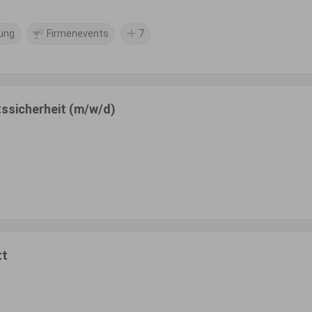
dung
Firmenevents
7
tssicherheit (m/w/d)
tt