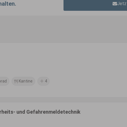
halten.
Jetz
brad
Kantine
4
herheits- und Gefahrenmeldetechnik