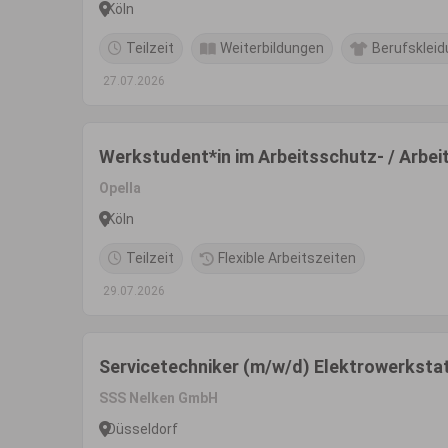
Köln
Teilzeit
Weiterbildungen
Berufsklei
27.07.2026
Werkstudent*in im Arbeitsschutz- / Arbei
Opella
Köln
Teilzeit
Flexible Arbeitszeiten
29.07.2026
Servicetechniker (m/w/d) Elektrowerksta
SSS Nelken GmbH
Düsseldorf