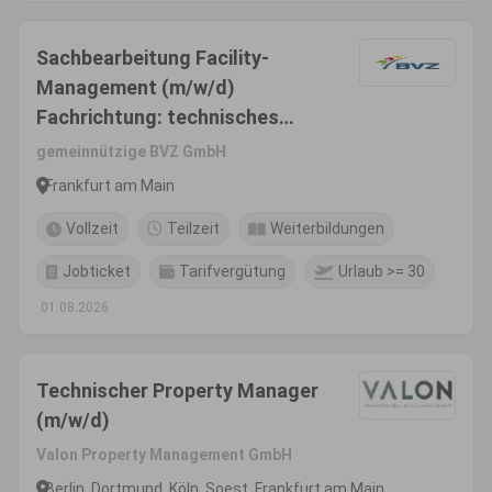
Sachbearbeitung Facility-
Management (m/w/d)
Fachrichtung: technisches
Gebäudemanagement
gemeinnützige BVZ GmbH
Frankfurt am Main
Vollzeit
Teilzeit
Weiterbildungen
Jobticket
Tarifvergütung
Urlaub >= 30
01.08.2026
Technischer Property Manager
(m/w/d)
Valon Property Management GmbH
Berlin, Dortmund, Köln, Soest, Frankfurt am Main