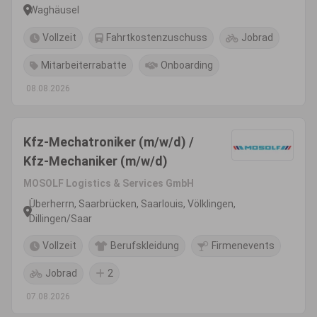
(w/m/d)
Waghäusel
Vollzeit
Fahrtkostenzuschuss
Jobrad
Mitarbeiterrabatte
Onboarding
08.08.2026
Kfz-Mechatroniker (m/w/d) /
Kfz-Mechaniker (m/w/d)
MOSOLF Logistics & Services GmbH
Überherrn, Saarbrücken, Saarlouis, Völklingen,
Dillingen/Saar
Vollzeit
Berufskleidung
Firmenevents
Jobrad
2
07.08.2026