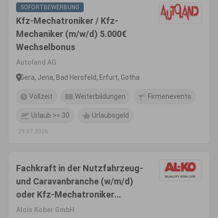
SOFORTBEWERBUNG
Kfz-Mechatroniker / Kfz-
Mechaniker (m/w/d) 5.000€
Wechselbonus
Autoland AG
Gera, Jena, Bad Hersfeld, Erfurt, Gotha
Vollzeit
Weiterbildungen
Firmenevents
Urlaub >= 30
Urlaubsgeld
29.07.2026
Fachkraft in der Nutzfahrzeug-
und Caravanbranche (w/m/d)
oder Kfz-Mechatroniker
(w/m/d) / Kfz-Mechaniker
Alois Kober GmbH