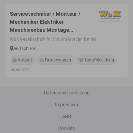
Servicetechniker / Monteur /
Mechaniker Elektriker -
Maschinenbau Montage
Pharma Medizintechnik
W&K Gesellschaft für Industrietechnik mbH
(m/w/d)
Deutschland
Vollzeit
Firmenwagen
Berufskleidung
06.08.2026
Datenschutzerklärung
Impressum
AGB
Cookies