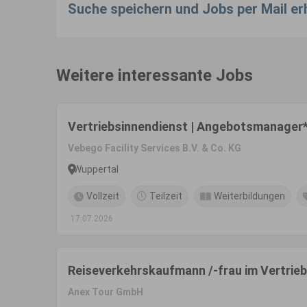
Suche speichern und Jobs per Mail er
Weitere interessante Jobs
Vertriebsinnendienst | Angebotsmanager*i
Vebego Facility Services B.V. & Co. KG
Wuppertal
Vollzeit
Teilzeit
Weiterbildungen
17.07.2026
Reiseverkehrskaufmann /-frau im Vertrie
Anex Tour GmbH