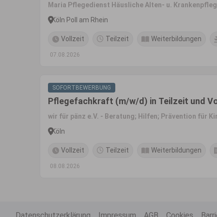
Maria Pflegedienst Häusliche Alten- u. Krankenpfl
Köln Poll am Rhein
Vollzeit
Teilzeit
Weiterbildungen
07.08.2026
SOFORTBEWERBUNG
Pflegefachkraft (m/w/d) in Teilzeit und Vo
wir für pänz e.V. - Beratung; Hilfen; Prävention für K
Köln
Vollzeit
Teilzeit
Weiterbildungen
08.08.2026
Datenschutzerklärung
Impressum
AGB
Cookies
Barr