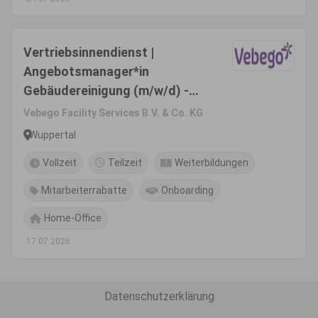
Vertriebsinnendienst |
Angebotsmanager*in
Gebäudereinigung (m/w/d) -
Voll-/Teilzeit
Vebego Facility Services B.V. & Co. KG
Wuppertal
Vollzeit
Teilzeit
Weiterbildungen
Mitarbeiterrabatte
Onboarding
Home-Office
17.07.2026
Datenschutzerklärung