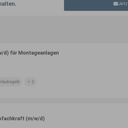
halten.
Jetz
/w/d) für Montageanlagen
rlaubsgeld
2
rofachkraft (m/w/d)