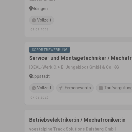
Aldingen
Vollzeit
03.08.2026
SOFORTBEWERBUNG
Service- und Montagetechniker / Mechatr
IDEAL-Werk C.+ E. Jungeblodt GmbH & Co. KG
Lippstadt
Vollzeit
Firmenevents
Tarifvergütun
07.08.2026
Betriebselektriker:in / Mechatroniker:in
voestalpine Track Solutions Duisburg GmbH