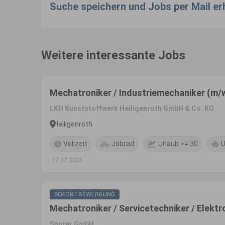
Suche speichern und Jobs per Mail er
Weitere interessante Jobs
Mechatroniker / Industriemechaniker (m
LKH Kunststoffwerk Heiligenroth GmbH & Co. KG
Heiligenroth
Vollzeit
Jobrad
Urlaub >= 30
U
17.07.2026
SOFORTBEWERBUNG
Mechatroniker / Servicetechniker / Elekt
Sauter GmbH