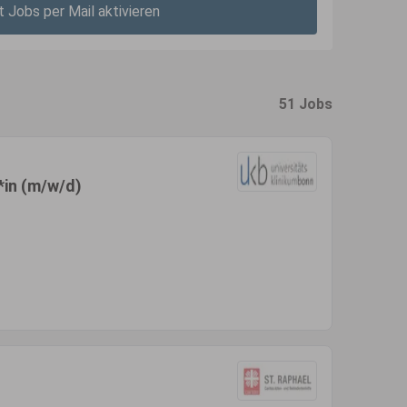
t Jobs per Mail aktivieren
51 Jobs
*in (m/w/d)