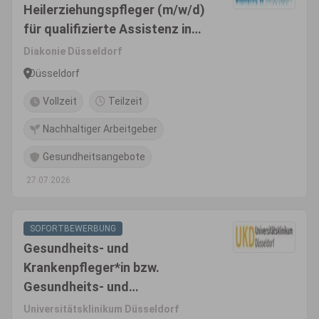
Heilerziehungspfleger (m/w/d)
für qualifizierte Assistenz in
der Eingliederungshilfe
Diakonie Düsseldorf
Düsseldorf
Vollzeit
Teilzeit
Nachhaltiger Arbeitgeber
Gesundheitsangebote
27.07.2026
SOFORTBEWERBUNG
Gesundheits- und
Krankenpfleger*in bzw.
Gesundheits- und
Kinderkrankenpfleger*in bzw.
Universitätsklinikum Düsseldorf