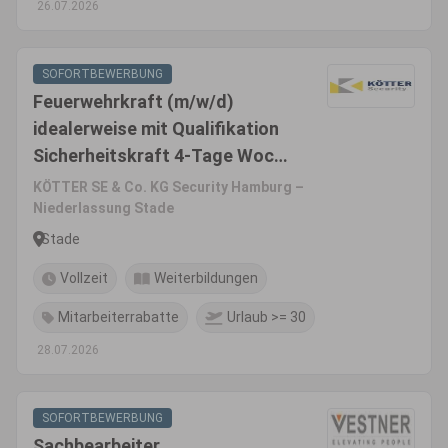
26.07.2026
SOFORTBEWERBUNG
Feuerwehrkraft (m/w/d)
idealerweise mit Qualifikation
Sicherheitskraft 4-Tage Woche
in Stade
KÖTTER SE & Co. KG Security Hamburg –
Niederlassung Stade
Stade
Vollzeit
Weiterbildungen
Mitarbeiterrabatte
Urlaub >= 30
28.07.2026
SOFORTBEWERBUNG
Sachbearbeiter