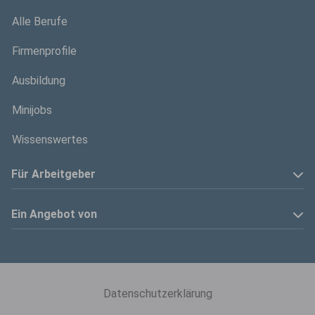
Alle Berufe
Firmenprofile
Ausbildung
Minijobs
Wissenswertes
Für Arbeitgeber
Anzeige schalten
Ein Angebot von
Privatinserenten
Kölner Stadt-Anzeiger
Kontakt
Kölnische Rundschau
Datenschutzerklärung
Mediadaten
Express