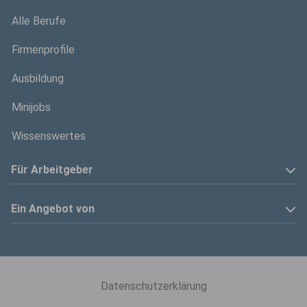
Alle Berufe
Firmenprofile
Ausbildung
Minijobs
Wissenswertes
Für Arbeitgeber
Anzeige schalten
Ein Angebot von
Privatinserenten
Kölner Stadt-Anzeiger
Kontakt
Kölnische Rundschau
Datenschutzerklärung
Mediadaten
Express