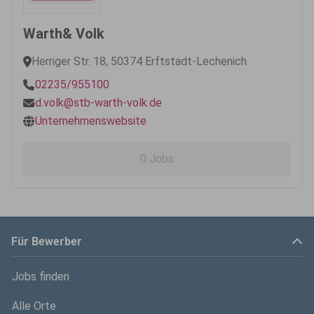
Warth& Volk
Herriger Str. 18, 50374 Erftstadt-Lechenich
02235/955100
d.volk@stb-warth-volk.de
Unternehmenswebsite
0 Jobs
Für Bewerber
Jobs finden
Alle Orte