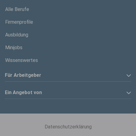
Alle Berufe
Firmenprofile
Ausbildung
Minijobs
Wissenswertes
Für Arbeitgeber
Anzeige schalten
Ein Angebot von
Privatinserenten
Kölner Stadt-Anzeiger
Kontakt
Kölnische Rundschau
Datenschutzerklärung
Mediadaten
Express