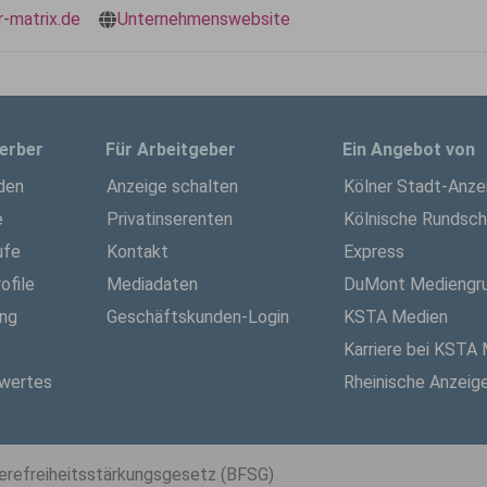
-matrix.de
Unternehmenswebsite
erber
Für Arbeitgeber
Ein Angebot von
den
Anzeige schalten
Kölner Stadt-Anze
e
Privatinserenten
Kölnische Rundsc
ufe
Kontakt
Express
ofile
Mediadaten
DuMont Mediengr
ung
Geschäftskunden-Login
KSTA Medien
Karriere bei KSTA
wertes
Rheinische Anzeig
ierefreiheitsstärkungsgesetz (BFSG)