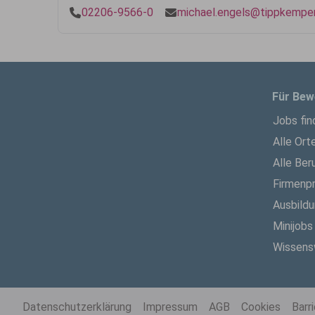
02206-9566-0
michael.engels@tippkemper
Für Bew
Jobs fin
Alle Ort
Alle Ber
Firmenpr
Ausbild
Minijobs
Wissens
Datenschutzerklärung
Impressum
AGB
Cookies
Barr