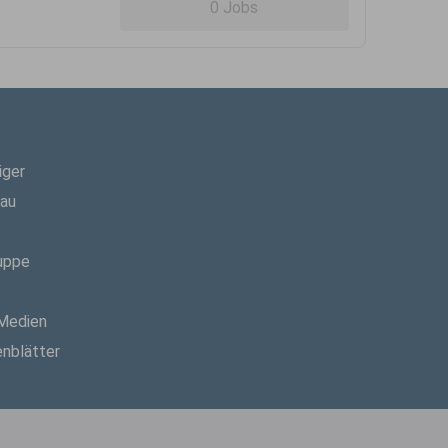
0 Jobs
iger
hau
uppe
 Medien
enblätter