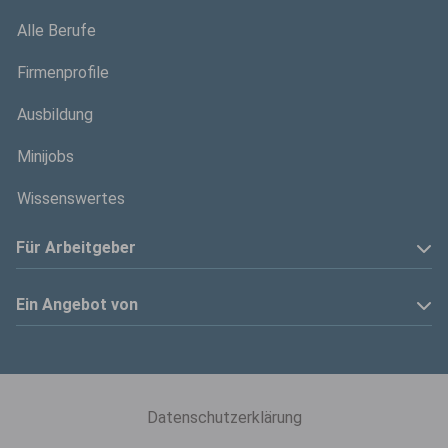
Alle Berufe
Firmenprofile
Ausbildung
Minijobs
Wissenswertes
Für Arbeitgeber
Anzeige schalten
Ein Angebot von
Privatinserenten
Kölner Stadt-Anzeiger
Kontakt
Kölnische Rundschau
Datenschutzerklärung
Mediadaten
Express