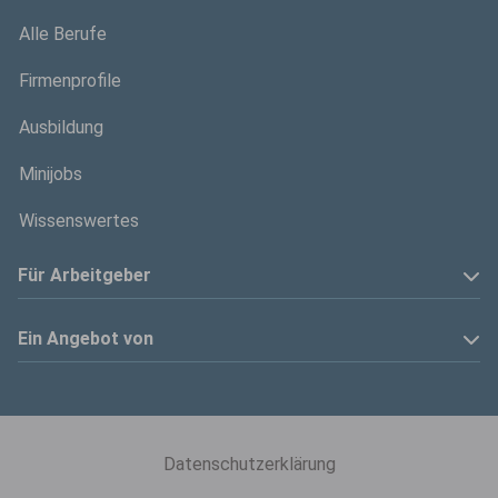
Alle Berufe
Firmenprofile
Ausbildung
Minijobs
Wissenswertes
Für Arbeitgeber
Anzeige schalten
Ein Angebot von
Privatinserenten
Kölner Stadt-Anzeiger
Kontakt
Kölnische Rundschau
Datenschutzerklärung
Mediadaten
Express