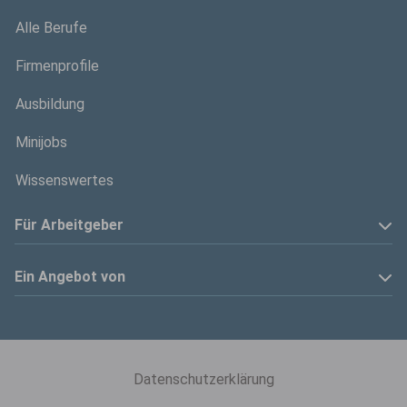
Alle Berufe
Firmenprofile
Ausbildung
Minijobs
Wissenswertes
Für Arbeitgeber
Anzeige schalten
Ein Angebot von
Privatinserenten
Kölner Stadt-Anzeiger
Kontakt
Kölnische Rundschau
Datenschutzerklärung
Mediadaten
Express