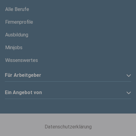
Alle Berufe
Firmenprofile
Ausbildung
Minijobs
Wissenswertes
Für Arbeitgeber
Anzeige schalten
Ein Angebot von
Privatinserenten
Kölner Stadt-Anzeiger
Kontakt
Kölnische Rundschau
Datenschutzerklärung
Mediadaten
Express