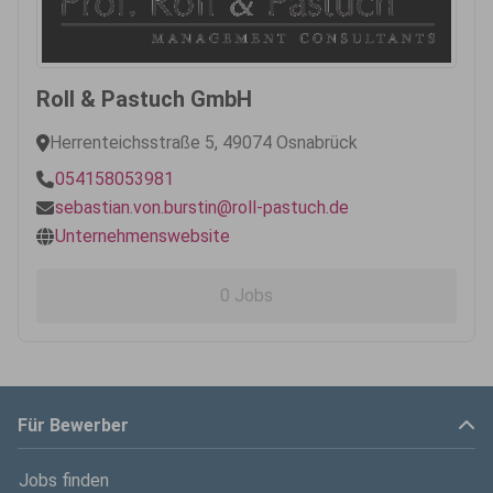
Roll & Pastuch GmbH
Herrenteichsstraße 5, 49074 Osnabrück
054158053981
sebastian.von.burstin@roll-pastuch.de
Unternehmenswebsite
0 Jobs
Für Bewerber
Jobs finden