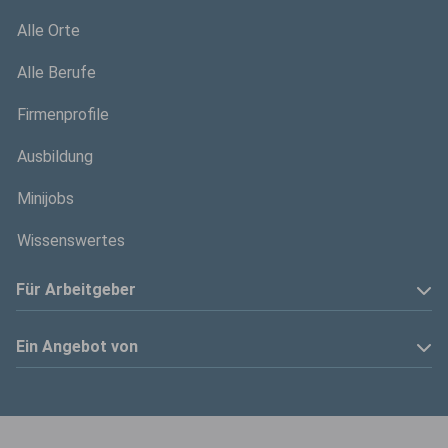
Alle Orte
Alle Berufe
Firmenprofile
Ausbildung
Minijobs
Wissenswertes
Für Arbeitgeber
Anzeige schalten
Ein Angebot von
Privatinserenten
Kölner Stadt-Anzeiger
Kontakt
Kölnische Rundschau