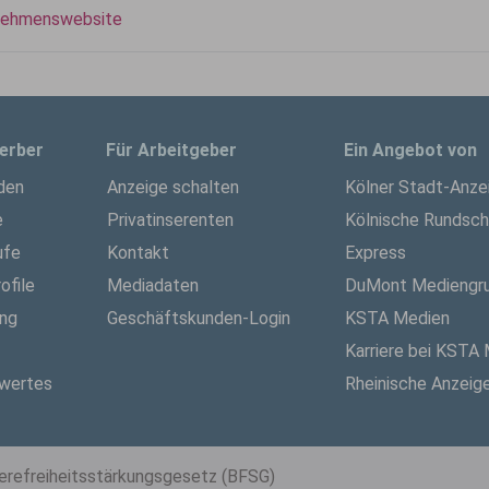
nehmenswebsite
erber
Für Arbeitgeber
Ein Angebot von
den
Anzeige schalten
Kölner Stadt-Anze
e
Privatinserenten
Kölnische Rundsc
ufe
Kontakt
Express
ofile
Mediadaten
DuMont Mediengr
ung
Geschäftskunden-Login
KSTA Medien
Karriere bei KSTA
wertes
Rheinische Anzeig
ierefreiheitsstärkungsgesetz (BFSG)