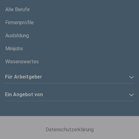
Alle Berufe
Firmenprofile
Ausbildung
Minijobs
Wissenswertes
Für Arbeitgeber
Anzeige schalten
Ein Angebot von
Privatinserenten
Kölner Stadt-Anzeiger
Kontakt
Kölnische Rundschau
Datenschutzerklärung
Mediadaten
Express