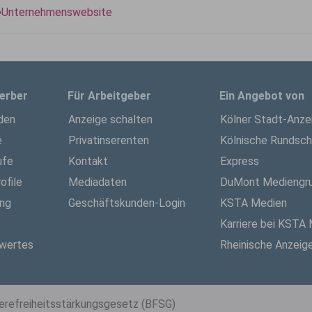
Unternehmenswebsite
erber
Für Arbeitgeber
Ein Angebot von
den
Anzeige schalten
Kölner Stadt-Anze
e
Privatinserenten
Kölnische Rundsc
ufe
Kontakt
Express
ofile
Mediadaten
DuMont Mediengr
ung
Geschäftskunden-Login
KSTA Medien
Karriere bei KSTA
wertes
Rheinische Anzeig
ierefreiheitsstärkungsgesetz (BFSG)