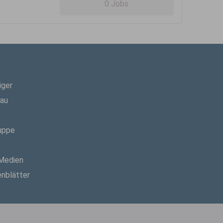
0 Jobs
iger
hau
uppe
 Medien
enblätter