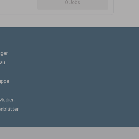
0 Jobs
iger
hau
uppe
 Medien
enblätter