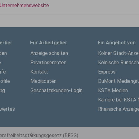
Unternehmenswebsite
erber
Für Arbeitgeber
Ein Angebot von
den
Anzeige schalten
Kölner Stadt-Anze
e
Privatinserenten
Kölnische Rundsc
ufe
Kontakt
Express
ofile
Mediadaten
DuMont Mediengr
ung
Geschäftskunden-Login
KSTA Medien
Karriere bei KSTA
wertes
Rheinische Anzeig
ierefreiheitsstärkungsgesetz (BFSG)