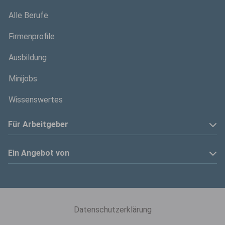
Alle Berufe
Firmenprofile
Ausbildung
Minijobs
Wissenswertes
Für Arbeitgeber
Anzeige schalten
Ein Angebot von
Privatinserenten
Kölner Stadt-Anzeiger
Kontakt
Kölnische Rundschau
Datenschutzerklärung
Mediadaten
Express