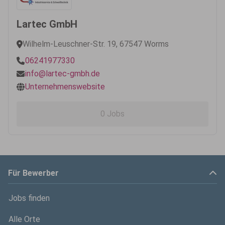
Lartec GmbH
Wilhelm-Leuschner-Str. 19, 67547 Worms
06241977330
info@lartec-gmbh.de
Unternehmenswebsite
0 Jobs
Für Bewerber
Jobs finden
Alle Orte