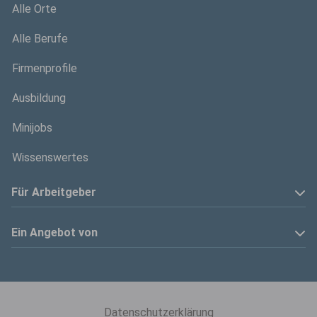
Alle Orte
Alle Berufe
Firmenprofile
Ausbildung
Minijobs
Wissenswertes
Für Arbeitgeber
Anzeige schalten
Ein Angebot von
Privatinserenten
Kölner Stadt-Anzeiger
Kontakt
Kölnische Rundschau
Datenschutzerklärung
Mediadaten